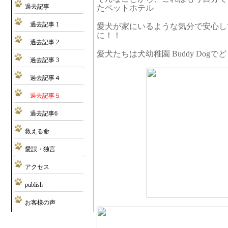
過去記事
たペットホテル
過去記事 1
愛犬が家にいるような気分で安心し
に！！
過去記事 2
愛犬たちは犬幼稚園 Buddy Dog
過去記事 3
過去記事４
過去記事５
過去記事6
救える命
愛誤・独言
アクセス
publish
お客様の声