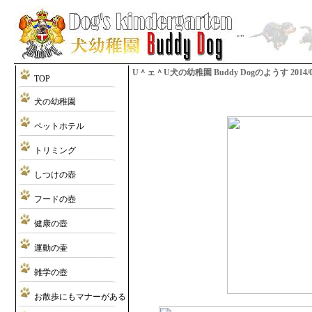
U＾ェ＾U犬の幼稚園 Buddy Dogのようす 2014/01/1
TOP
犬の幼稚園
ペットホテル
トリミング
しつけの壺
フードの壺
健康の壺
運動の壷
雑学の壺
お散歩にもマナーがある