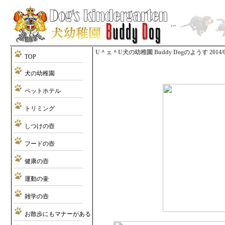
U＾ェ＾U犬の幼稚園 Buddy Dogのようす 2014/01/2
TOP
犬の幼稚園
ペットホテル
トリミング
しつけの壺
フードの壺
健康の壺
運動の壷
雑学の壺
お散歩にもマナーがある