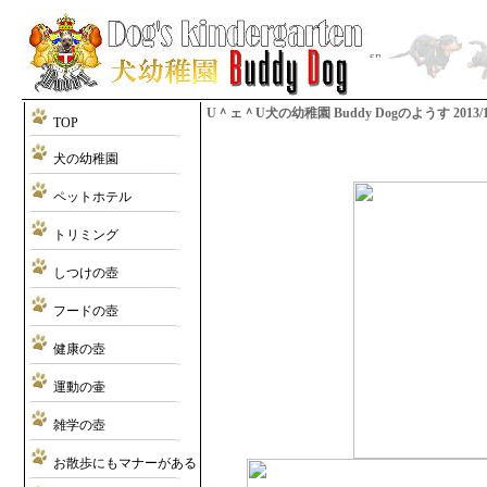
U＾ェ＾U犬の幼稚園 Buddy Dogのようす 2013/10/2
TOP
犬の幼稚園
ペットホテル
トリミング
しつけの壺
フードの壺
健康の壺
運動の壷
雑学の壺
お散歩にもマナーがある