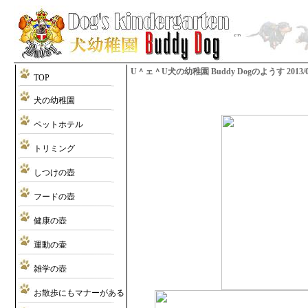
U＾ェ＾U犬の幼稚園 Buddy Dogのようす 2013/08/1
TOP
犬の幼稚園
ペットホテル
トリミング
しつけの壺
フードの壺
健康の壺
運動の壷
雑学の壺
お散歩にもマナーがある