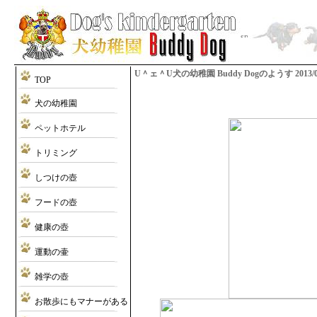
U＾ェ＾U犬の幼稚園 Buddy Dogのようす 2013/08/11
TOP
犬の幼稚園
ペットホテル
トリミング
しつけの壺
フードの壺
健康の壺
運動の壷
雑学の壺
お散歩にもマナーがある