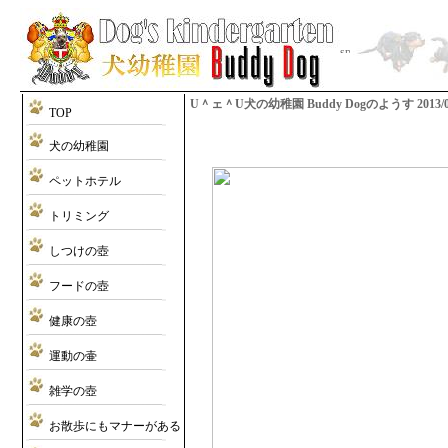
U＾ェ＾U犬の幼稚園 Buddy Dogのようす 2013/01/3
TOP
犬の幼稚園
ペットホテル
トリミング
しつけの壺
フードの壺
健康の壺
運動の壷
雑学の壺
お散歩にもマナーがある