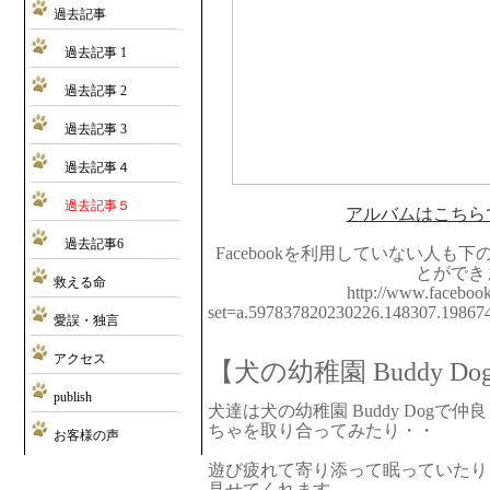
過去記事
過去記事 1
過去記事 2
過去記事 3
過去記事４
過去記事５
アルバムはこちら
過去記事6
Facebookを利用していない人も
とができ
救える命
http://www.facebook
set=a.597837820230226.148307.1986
愛誤・独言
アクセス
【犬の幼稚園 Buddy Do
publish
犬達は犬の幼稚園 Buddy Dog
ちゃを取り合ってみたり・・
お客様の声
遊び疲れて寄り添って眠っていたり
見せてくれます。