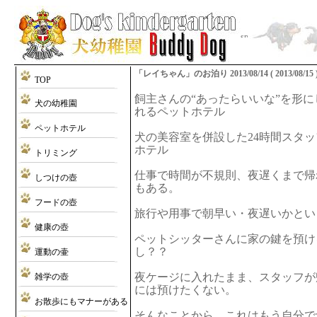
「レイちゃん」のお泊り 2013/08/14 ( 2013/08/15 
TOP
飼主さんの“あったらいいな”を形
犬の幼稚園
れるペットホテル
ペットホテル
犬の美容室を併設した24時間スタ
ホテル
トリミング
仕事で時間が不規則、夜遅くまで帰
しつけの壺
もある。
フードの壺
旅行や用事で朝早い・夜遅いかとい
健康の壺
ペットシッターさんに家の鍵を預け
し？？
運動の壷
夜ケージに入れたまま、スタッフが
雑学の壺
には預けたくない。
お散歩にもマナーがある
そんなことから、これはもう自分で