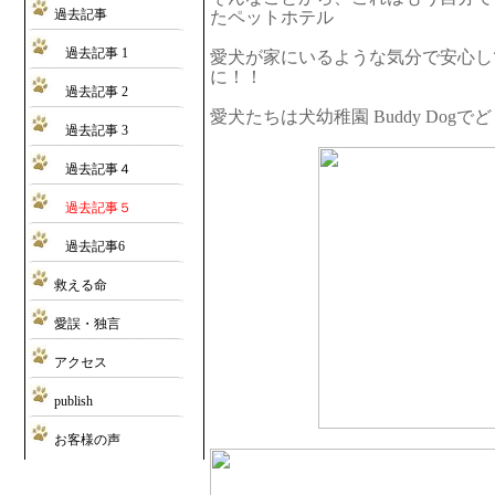
過去記事
たペットホテル
過去記事 1
愛犬が家にいるような気分で安心し
に！！
過去記事 2
愛犬たちは犬幼稚園 Buddy Dog
過去記事 3
過去記事４
過去記事５
過去記事6
救える命
愛誤・独言
アクセス
publish
お客様の声