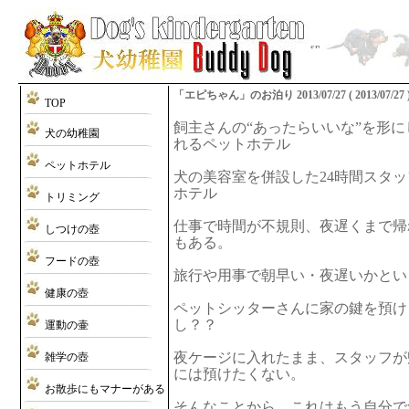
「エピちゃん」のお泊り 2013/07/27 ( 2013/07/27 
TOP
飼主さんの“あったらいいな”を形
犬の幼稚園
れるペットホテル
ペットホテル
犬の美容室を併設した24時間スタ
ホテル
トリミング
仕事で時間が不規則、夜遅くまで帰
しつけの壺
もある。
フードの壺
旅行や用事で朝早い・夜遅いかとい
健康の壺
ペットシッターさんに家の鍵を預け
し？？
運動の壷
夜ケージに入れたまま、スタッフが
雑学の壺
には預けたくない。
お散歩にもマナーがある
そんなことから、これはもう自分で