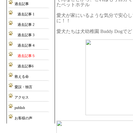
過去記事
たペットホテル
過去記事 1
愛犬が家にいるような気分で安心し
に！！
過去記事 2
愛犬たちは犬幼稚園 Buddy Dog
過去記事 3
過去記事４
過去記事５
過去記事6
救える命
愛誤・独言
アクセス
publish
お客様の声