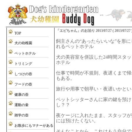
「エピちゃん」のお泊り 2013/07/27 ( 2013/07/27 
TOP
飼主さんの“あったらいいな”を形
犬の幼稚園
れるペットホテル
ペットホテル
犬の美容室を併設した24時間スタ
ホテル
トリミング
仕事で時間が不規則、夜遅くまで帰
しつけの壺
もある。
フードの壺
旅行や用事で朝早い・夜遅いかとい
健康の壺
ペットシッターさんに家の鍵を預け
し？？
運動の壷
夜ケージに入れたまま、スタッフが
雑学の壺
には預けたくない。
お散歩にもマナーがある
そんなことから、これはもう自分で