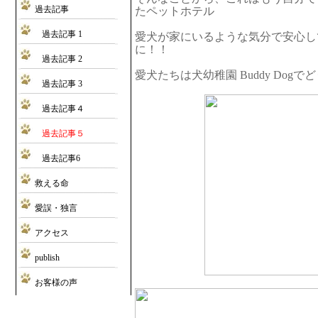
過去記事
たペットホテル
過去記事 1
愛犬が家にいるような気分で安心し
に！！
過去記事 2
愛犬たちは犬幼稚園 Buddy Dog
過去記事 3
過去記事４
過去記事５
過去記事6
救える命
愛誤・独言
アクセス
publish
お客様の声