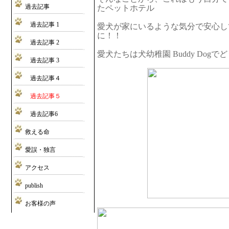
過去記事
たペットホテル
過去記事 1
愛犬が家にいるような気分で安心し
に！！
過去記事 2
愛犬たちは犬幼稚園 Buddy Dog
過去記事 3
過去記事４
過去記事５
過去記事6
救える命
愛誤・独言
アクセス
publish
お客様の声