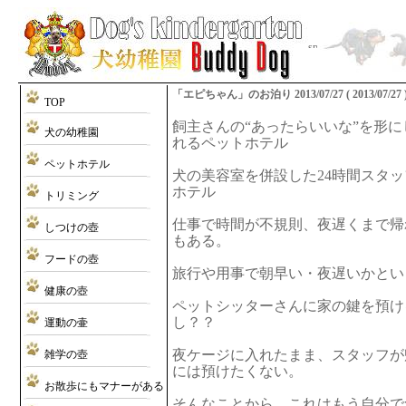
「エピちゃん」のお泊り 2013/07/27 ( 2013/07/27 
TOP
飼主さんの“あったらいいな”を形
犬の幼稚園
れるペットホテル
ペットホテル
犬の美容室を併設した24時間スタ
ホテル
トリミング
仕事で時間が不規則、夜遅くまで帰
しつけの壺
もある。
フードの壺
旅行や用事で朝早い・夜遅いかとい
健康の壺
ペットシッターさんに家の鍵を預け
し？？
運動の壷
夜ケージに入れたまま、スタッフが
雑学の壺
には預けたくない。
お散歩にもマナーがある
そんなことから、これはもう自分で