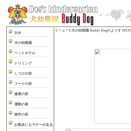
U＾ェ＾U犬の幼稚園 Buddy Dogのようす 2013/11/29
TOP
犬の幼稚園
ペットホテル
トリミング
しつけの壺
フードの壺
健康の壺
運動の壷
雑学の壺
お散歩にもマナーがある