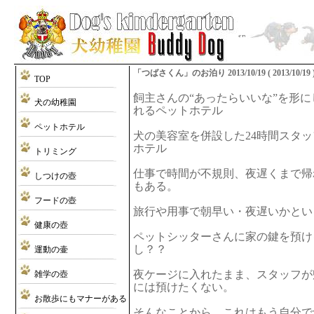
「つばさくん」のお泊り 2013/10/19 ( 2013/10/19 
TOP
飼主さんの“あったらいいな”を形
犬の幼稚園
れるペットホテル
ペットホテル
犬の美容室を併設した24時間スタ
ホテル
トリミング
仕事で時間が不規則、夜遅くまで帰
しつけの壺
もある。
フードの壺
旅行や用事で朝早い・夜遅いかとい
健康の壺
ペットシッターさんに家の鍵を預け
し？？
運動の壷
夜ケージに入れたまま、スタッフが
雑学の壺
には預けたくない。
お散歩にもマナーがある
そんなことから、これはもう自分で