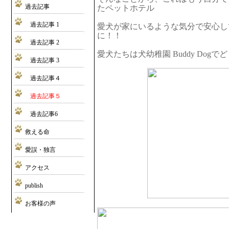
過去記事
たペットホテル
過去記事 1
愛犬が家にいるような気分で安心し
に！！
過去記事 2
愛犬たちは犬幼稚園 Buddy Dog
過去記事 3
過去記事４
過去記事５
過去記事6
救える命
愛誤・独言
アクセス
publish
お客様の声