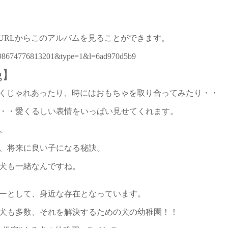
下のURLからこのアルバムを見ることができます。
198674776813201&type=1&l=6ad970d5b9
g】
で仲良くじゃれあったり、時にはおもちゃを取り合ってみたり・・
・・愛くるしい表情をいっぱい見せてくれます。
。
、将来に良い子になる秘訣。
犬も一緒なんですね。
ーとして、身近な存在となっています。
犬も多数、それを解決するための犬の幼稚園！！