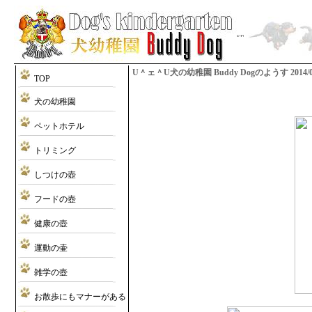
U＾ェ＾U犬の幼稚園 Buddy Dogのようす 2014/01/2
TOP
犬の幼稚園
ペットホテル
トリミング
しつけの壺
フードの壺
健康の壺
運動の壷
雑学の壺
お散歩にもマナーがある