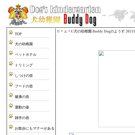
U＾ェ＾U犬の幼稚園 Buddy Dogのようす 2013/12/1
TOP
犬の幼稚園
ペットホテル
トリミング
しつけの壺
フードの壺
健康の壺
運動の壷
雑学の壺
お散歩にもマナーがある