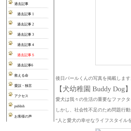
過去記事
過去記事 1
過去記事 2
過去記事 3
過去記事４
過去記事５
過去記事6
救える命
後日パールくんの写真を掲載します
愛誤・独言
【犬幼稚園 Buddy Dog
アクセス
愛犬は我々の生活の重要なファクタ
publish
しかし、社会性不足のため問題行動
お客様の声
“人と愛犬の幸せなライフスタイルを提