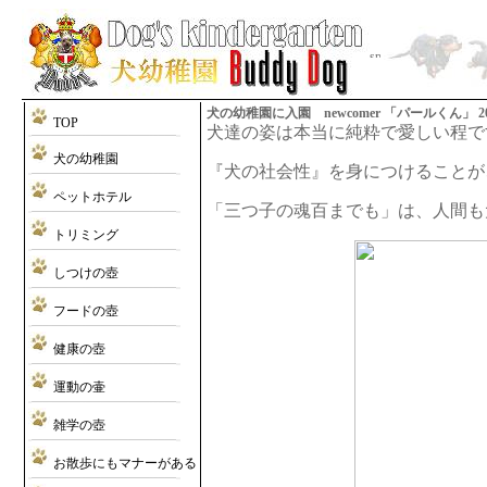
犬の幼稚園に入園 newcomer 「パールくん」 2013/11/1
TOP
犬達の姿は本当に純粋で愛しい程で
犬の幼稚園
『犬の社会性』を身につけることが
ペットホテル
「三つ子の魂百までも」は、人間も
トリミング
しつけの壺
フードの壺
健康の壺
運動の壷
雑学の壺
お散歩にもマナーがある