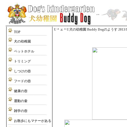
U＾ェ＾U犬の幼稚園 Buddy Dogのようす 2013/10/2
TOP
犬の幼稚園
ペットホテル
トリミング
しつけの壺
フードの壺
健康の壺
運動の壷
雑学の壺
お散歩にもマナーがある