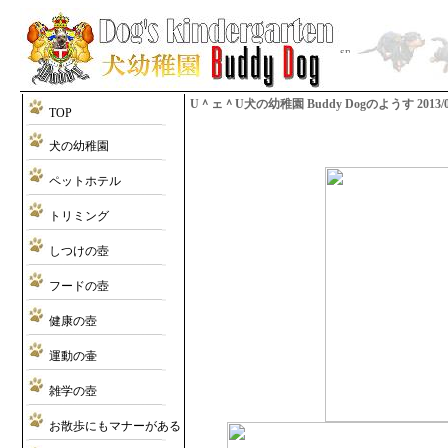
U＾ェ＾U犬の幼稚園 Buddy Dogのようす 2013/08/1
TOP
犬の幼稚園
ペットホテル
トリミング
しつけの壺
フードの壺
健康の壺
運動の壷
雑学の壺
お散歩にもマナーがある