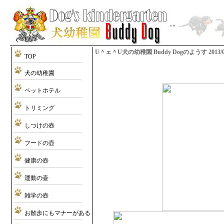
U＾ェ＾U犬の幼稚園 Buddy Dogのようす 2013/08/0
TOP
犬の幼稚園
ペットホテル
トリミング
しつけの壺
フードの壺
健康の壺
運動の壷
雑学の壺
お散歩にもマナーがある