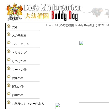
U＾ェ＾U犬の幼稚園 Buddy Dogのようす 2013/07/2
TOP
犬の幼稚園
ペットホテル
トリミング
しつけの壺
フードの壺
健康の壺
運動の壷
雑学の壺
お散歩にもマナーがある